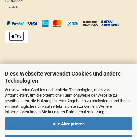
VORKASSE
KLARNA
Diese Webseite verwendet Cookies und andere
Technologien
Wir verwenden Cookies und ähnliche Technologien, auch von
HK Neugebauer
Drittanbietern, um die ordentliche Funktionsweise der Website zu
Hauptstraße 13, 15913 Alt Zauche
gewährleisten, die Nutzung unseres Angebotes zu analysieren und Ihnen
ein bestmögliches Einkaufserlebnis bieten zu können. Weitere
Telefon: 03546-934727
Informationen finden Sie in unserer
Datenschutzerklärung
.
Mo.-Do.: 9.00-12.00 Uhr, 13.00-16.00 Uhr
Fr.: 9.00-12.00 Uhr
Alle Akzeptieren
E-Mail: info@superleisten.de